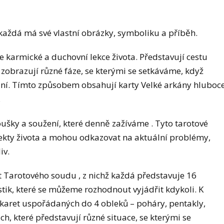
ž každá má své vlastní obrázky, symboliku a příběh.
e karmické a duchovní lekce života. Představují cestu
brazují různé fáze, se kterými se setkáváme, když
ní. Tímto způsobem obsahují karty Velké arkány hluboc
.
ušky a soužení, které denně zažíváme . Tyto tarotové
pekty života a mohou odkazovat na aktuální problémy,
iv.
t Tarotového soudu , z nichž každá představuje 16
tik, které se můžeme rozhodnout vyjádřit kdykoli. K
h karet uspořádaných do 4 obleků – poháry, pentakly,
h, které představují různé situace, se kterými se