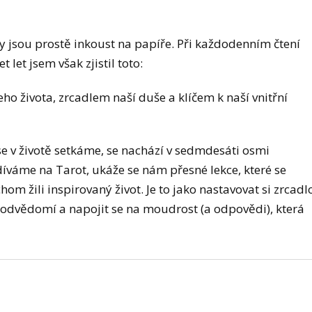
ty jsou prostě inkoust na papíře. Při každodenním čtení
 let jsem však zjistil toto:
o života, zrcadlem naší duše a klíčem k naší vnitřní
se v životě setkáme, se nachází v sedmdesáti osmi
díváme na Tarot, ukáže se nám přesné lekce, které se
m žili inspirovaný život. Je to jako nastavovat si zrcadl
podvědomí a napojit se na moudrost (a odpovědi), která