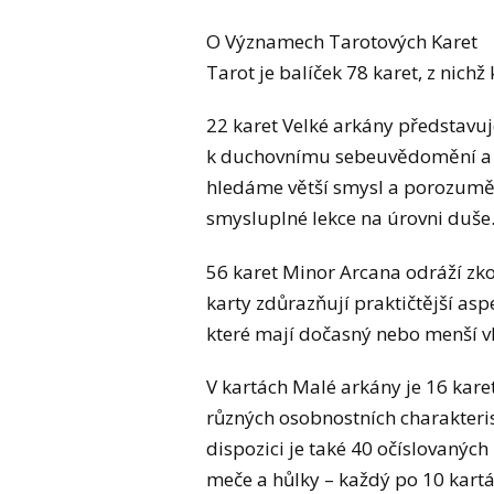
O Významech Tarotových Karet
Tarot je balíček 78 karet, z nich
22 karet Velké arkány představuj
k duchovnímu sebeuvědomění a zo
hledáme větší smysl a porozumě
smysluplné lekce na úrovni duše
56 karet Minor Arcana odráží zko
karty zdůrazňují praktičtější as
které mají dočasný nebo menší vl
V kartách Malé arkány je 16 kare
různých osobnostních charakteris
dispozici je také 40 očíslovanýc
meče a hůlky – každý po 10 kartác