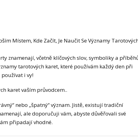
epším Místem, Kde Začít, Je Naučit Se Významy Tarotovýc
arty znamenají, včetně klíčových slov, symboliky a příběh
ýznamy tarotových karet, které používám každý den při
 používat i vy!
ých karet vaším průvodcem..
vný“ nebo „špatný“ význam. Jistě, existují tradiční
znamenají, ale doporučuji vám, abyste důvěřovali své
é vám připadají vhodné.