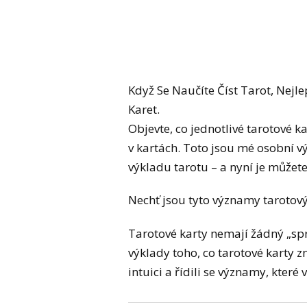
Když Se Naučíte Číst Tarot, Nejl
Karet.
Objevte, co jednotlivé tarotové k
v kartách. Toto jsou mé osobní v
výkladu tarotu – a nyní je můžete
Nechť jsou tyto významy tarotov
Tarotové karty nemají žádný „sprá
výklady toho, co tarotové karty 
intuici a řídili se významy, kter