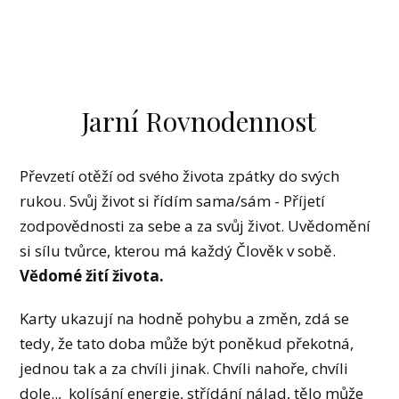
Jarní Rovnodennost
Převzetí otěží od svého života zpátky do svých
rukou. Svůj život si řídím sama/sám - Příjetí
zodpovědnosti za sebe a za svůj život. Uvědomění
si sílu tvůrce, kterou má každý Člověk v sobě.
Vědomé žití života.
Karty ukazují na hodně pohybu a změn, zdá se
tedy, že tato doba může být poněkud překotná,
jednou tak a za chvíli jinak. Chvíli nahoře, chvíli
dole.., kolísání energie, střídání nálad, tělo může