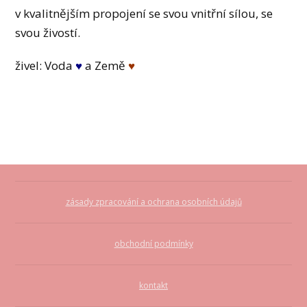
v kvalitnějším propojení se svou vnitřní sílou, se
svou živostí.
živel: Voda
♥
a Země
♥
zásady zpracování a ochrana osobních údajů
obchodní podmínky
kontakt