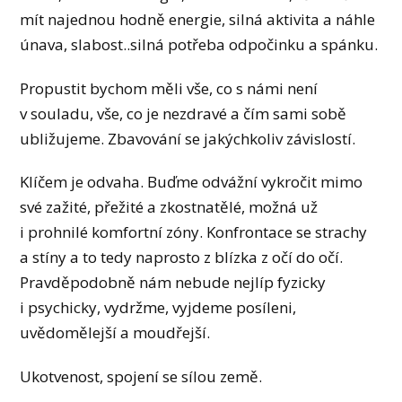
mít najednou hodně energie, silná aktivita a náhle
únava, slabost..silná potřeba odpočinku a spánku.
Propustit bychom měli vše, co s námi není
v souladu, vše, co je nezdravé a čím sami sobě
ubližujeme. Zbavování se jakýchkoliv závislostí.
Klíčem je odvaha. Buďme odvážní vykročit mimo
své zažité, přežité a zkostnatělé, možná už
i prohnilé komfortní zóny. Konfrontace se strachy
a stíny a to tedy naprosto z blízka z očí do očí.
Pravděpodobně nám nebude nejlíp fyzicky
i psychicky, vydržme, vyjdeme posíleni,
uvědomělejší a moudřejší.
Ukotvenost, spojení se sílou země.