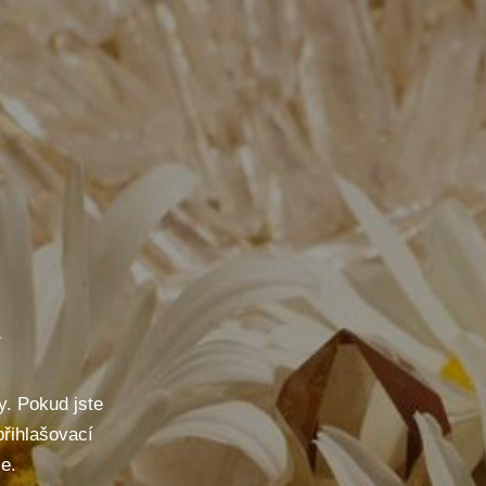
y. Pokud jste
přihlašovací
se.