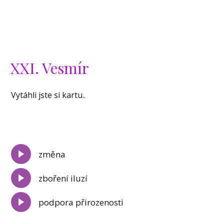
XXI. Vesmír
Vytáhli jste si kartu..
změna
zboření iluzí
podpora přirozenosti