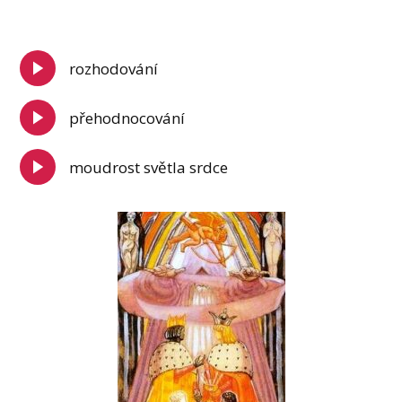
rozhodování
přehodnocování
moudrost světla srdce