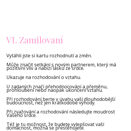
VI. Zamilovaní
Vytáhli jste si kartu rozhodnutí a změn.
Může značit setkání s novým partnerem, který má
pozitivní vliv a nabízí lásku ze srdce.
Ukazuje na rozhodování o vztahu.
U zadaných značí přehodnocování a přeměnu,
prohloubení nebo naopak ukončení vztahu.
Při rozhodování berte v úvahu vaší dlouhodobější
budoucnost, než jen krátkodobé výhody.
Při zvažování a rozhodování následujte moudrost
Vašeho srdce.
Též je tu možnost, že budete vylepšovat vaší
domácnost, možná se přestěhujete.