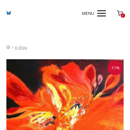
MENU
0
/
e-shop
-11%